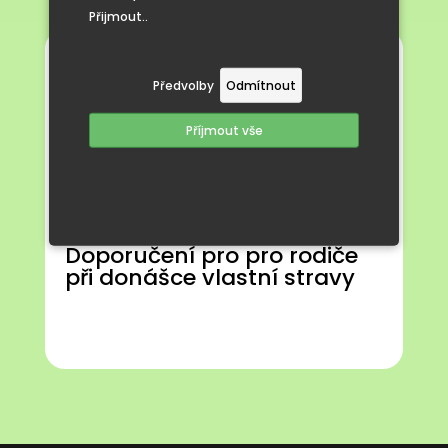
Přijmout..
Provozní řád jídelny – ZŠ
Předvolby
Odmítnout
Provozní řád jídelny – MŠ
Příjmout vše
Vnitřní řád jídelny – ZŠ
Vnitřní řád jídelny – MŠ
Doporučení pro pro rodiče
při donášce vlastní stravy