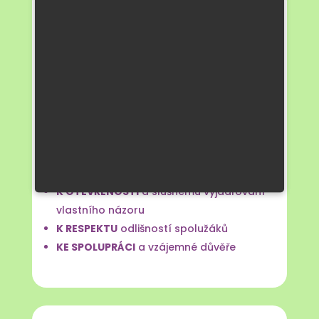
VEDEME DĚTI
K ODVAZE
přijímat nové výzvy
K ZODPOVĚDNOSTI
za vykonanou práci,
své jednání a prostředí, ve kterém žijí
K DOVEDNOSTI
reagovat na rychle
se měnící svět a orientovat se v něm
K POCTIVOSTI
a čestnému jednání
KE SNAZE
o odvedení co nejlepší práce
a dokončení úkolu
K OTEVŘENOSTI
a slušnému vyjadřování
vlastního názoru
K RESPEKTU
odlišností spolužáků
KE SPOLUPRÁCI
a vzájemné důvěře