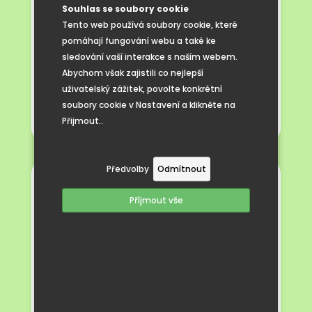
Souhlas se soubory cookie
Tento web používá soubory cookie, které
pomáhají fungování webu a také ke
sledování vaší interakce s naším webem.
Abychom však zajistili co nejlepší
uživatelský zážitek, povolte konkrétní
soubory cookie v Nastavení a klikněte na
Přijmout..
Předvolby
Odmítnout
NAŠE ŠKOLA NABÍZÍ:
Příjmout vše
vzdělávání pro žáky 1. – 5. ročníku
vstřícnou rodinnou atmosféru
nízký počet žáků ve třídách umožňující
individuální přístup a úzké vazby mezi
žáky a pedagogy
dobré mezilidské vztahy a vzájemný