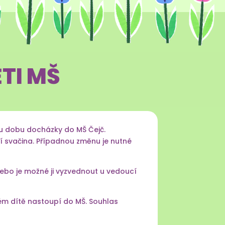
ĚTI MŠ
lou dobu docházky do MŠ Čejč.
ní svačina. Případnou změnu je nutné
ebo je možné ji vyzvednout u vedoucí
erém dítě nastoupí do MŠ. Souhlas