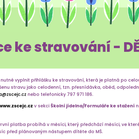
e ke stravování - D
 nutné vyplnit přihlášku ke stravování, která je platná po ce
ášenu stravu jako celodenní, tzn. přesnídávka, oběd, odpoled
na@zscejc.cz
nebo telefonicky 797 971 186.
www.zscejc.cz
v sekci
Školní jídelna/Formuláře ke stažení
n
 První platba probíhá v měsíci, který předchází měsíci, ve kt
měsíc před plánovaným nástupem dítěte do MŠ.