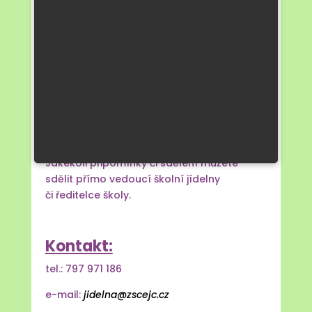
činnosti svačiny pro děti a zaměstnance ZŠ
a obědy pro cizí strávníky, kteří si své
obědy odebírají do vlastních jídlonosičů.
Změna jídelníčku v důsledku nenadálých
skutečností vyhrazena.
Jakékoli připomínky či sdělení můžete
sdělit přímo vedoucí školní jídelny
či ředitelce školy.
Kontakt:
tel.: 797 971 186
e-mail:
jidelna@zscejc.cz