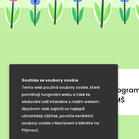
Školní řád MŠ
Souhlas se soubory cookie
Tento web používá soubory cookie, které
Školní vzdělávací progra
pomáhají fungování webu a také ke
Vnitřní denní režim MŠ
sledování vaší interakce s naším webem.
Abychom však zajistili co nejlepší
uživatelský zážitek, povolte konkrétní
soubory cookie v Nastavení a klikněte na
Přijmout..