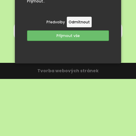
Přijmout..
Předvolby
Odmítnout
Příjmout vše
Tvorba webových stránek