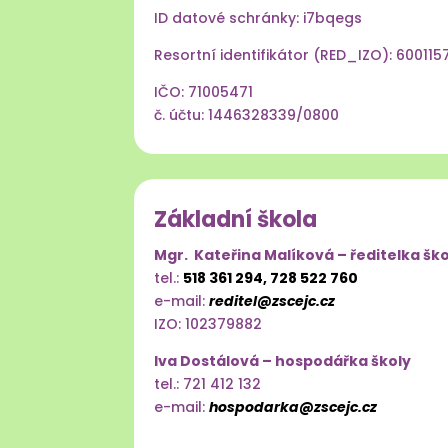
ID datové schránky: i7bqegs
Resortní identifikátor (RED_IZO): 60011
IČO: 71005471
č. účtu: 1446328339/0800
Základní škola
Mgr. Kateřina Malíková – ředitelka ško
tel.:
518 361 294, 728 522 760
e-mail:
reditel@zscejc.cz
IZO: 102379882
Iva Dostálová – hospodářka školy
tel.: 721 412 132
e-mail:
hospodarka@zscejc.cz