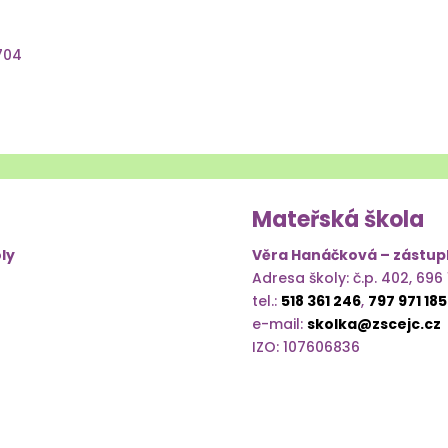
5704
Mateřská škola
ly
Věra Hanáčková – zástupk
Adresa školy: č.p. 402, 696
tel.:
518 361 246
,
797 971 185
e-mail:
skolka@zscejc.cz
IZO: 107606836