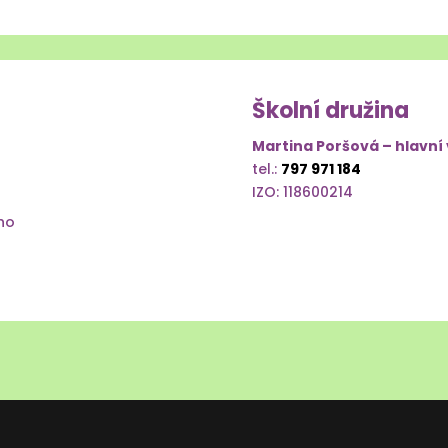
Školní družina
Martina Poršová – hlavní
tel.:
797 971 184
IZO: 118600214
ho