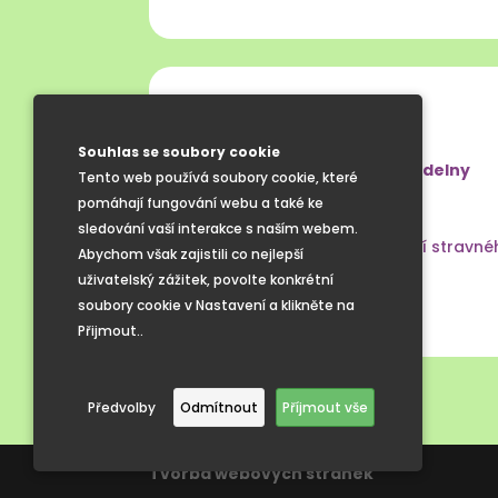
Školní jídelna
Souhlas se soubory cookie
Lenka Malá – vedoucí školní jídelny
Tento web používá soubory cookie, které
tel.:
797 971 186
pomáhají fungování webu a také ke
e-mail:
jidelna@zscejc.cz
sledování vaší interakce s naším webem.
35-1446328339/0800 – placení stravné
Abychom však zajistili co nejlepší
IZO: 103155333
uživatelský zážitek, povolte konkrétní
soubory cookie v Nastavení a klikněte na
Přijmout..
Předvolby
Odmítnout
Příjmout vše
Tvorba webových stránek