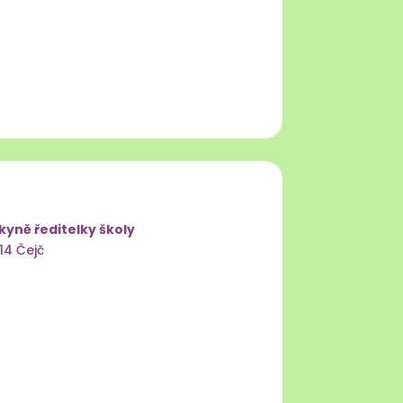
yně ředitelky školy
 14 Čejč