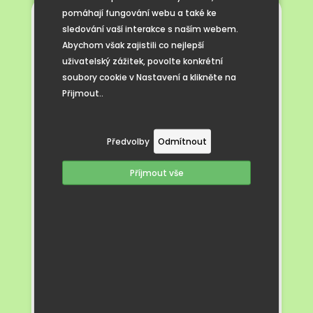
pomáhají fungování webu a také ke
Mgr. Kateřina Malíková
, ředitelka
sledování vaší interakce s naším webem.
e-mail:
reditel@zscejc.cz
Abychom však zajistili co nejlepší
tel.: 518 361 294, 728 522 760
uživatelský zážitek, povolte konkrétní
soubory cookie v Nastavení a klikněte na
Mgr. Petra Havlíková
,
učitelka
Přijmout..
e-mail:
p.havlikova@zscejc.cz
Mgr. Markéta Prčíková
,
učitelka
e-mail:
m.prcikova@zscejc.cz
Předvolby
Odmítnout
Mgr. Marie Janošková
, učitelka
Příjmout vše
e-mail:
m.janoskova@zscejc.cz
Mgr. Lenka Vlachová
,
učitelka
e-mail:
l.vlachova@zscejc.cz
Mgr. Ivana Kopková,
učitelka
e-mail
:
i.kopkova@zscejc.cz
Barbora Buchtová
, učitelka