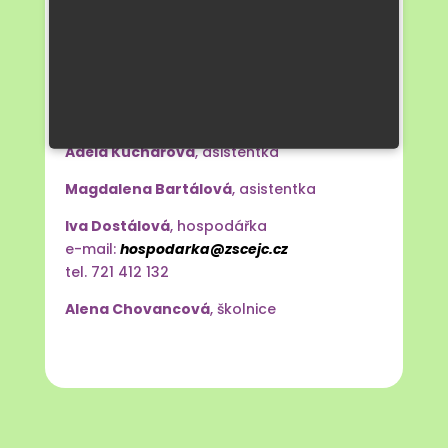
Martina Poršová
, vychovatelka ŠD
e-mail:
martina.porsova@zscejc.cz
tel. 797 971 184
BcA. Václav Otáhal
,
vychovatel ŠD
e-mail:
vaclav.otahal@zscejc.cz
Adéla Kuchařová
,
asistentka
Magdalena Bartálová
, asistentka
Iva Dostálová
,
hospodářka
e-mail:
hospodarka@zscejc.cz
tel. 721 412 132
Alena Chovancová
,
školnice