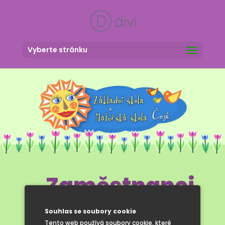
Vyberte stránku
Zaměstnanci
Souhlas se soubory cookie
Tento web používá soubory cookie, které