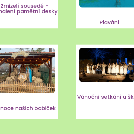
Zmizelí sousedé -
halení pamětní desky
Plavání
Vánoční setkání u šk
noce našich babiček