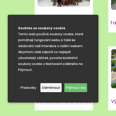
Lanové centrum
Ta
a Anthropos Brno
Souhlas se soubory cookie
Tento web používá soubory cookie, které
pomáhají fungování webu a také ke
sledování vaší interakce s naším webem.
Abychom však zajistili co nejlepší
uživatelský zážitek, povolte konkrétní
soubory cookie v Nastavení a klikněte na
Přijmout..
Předvolby
Odmítnout
Příjmout vše
Den Země - 3. a 4. třída
V