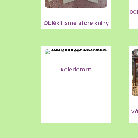
od
Oblékli jsme staré knihy
Koledomat
Vá