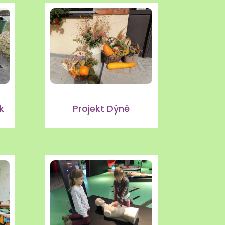
k
Projekt Dýně