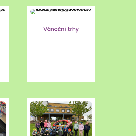
Vánoční trhy
a