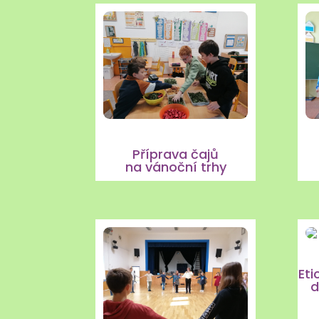
Příprava čajů
na vánoční trhy
Eti
d