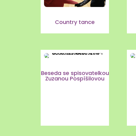
Country tance
Beseda se spisovatelkou
Zuzanou Pospíšilovou