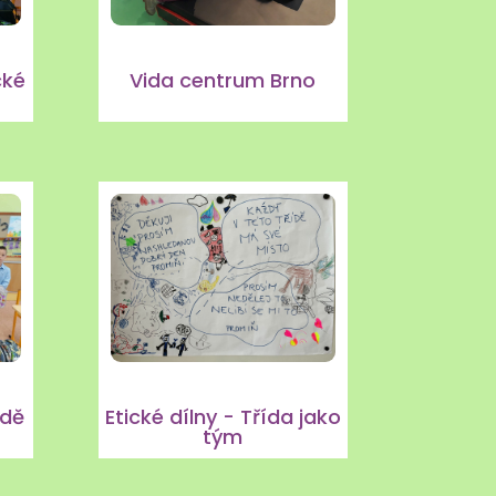
cké
Vida centrum Brno
ídě
Etické dílny - Třída jako
tým