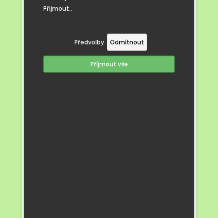
se také ve vytrvalosti, sebedůvěře,
Přijmout..
překonávání vlastních obav,
zodpovědnosti, samostatnosti při
sebeobsluze, spolupráci i ohleduplnosti,
Předvolby
Odmítnout
protože mnoho aktivit probíhalo ve
dvojicích či skupinách. Ujistili se v tom,
Příjmout vše
že dodržování bezpečnostních pravidel je
důležité a může mnohdy zachránit i život.
Díky lekcím plavání si také budovali vztah
k pohybu, který by je měl provázet celý
život.
Děti si plavecké lekce užívaly s nadšením,
i když někdy musely vykročit ze své
komfortní zóny. Každá hodina byla
kombinací her, nácviku techniky
a drobných výzev, které je motivovaly
k dalšímu zlepšování.
Velké poděkování patří trenérům
z plavecké školy za jejich profesionální