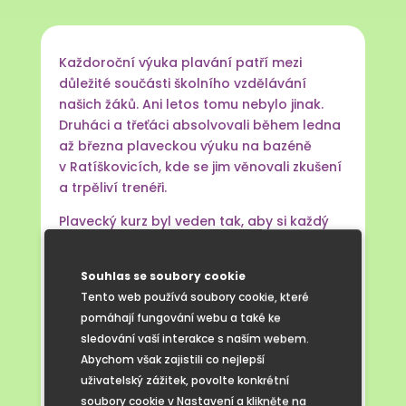
Každoroční výuka plavání patří mezi
důležité součásti školního vzdělávání
našich žáků. Ani letos tomu nebylo jinak.
Druháci a třeťáci absolvovali během ledna
až března plaveckou výuku na bazéně
v Ratíškovicích, kde se jim věnovali zkušení
a trpěliví trenéři.
Plavecký kurz byl veden tak, aby si každý
žák našel své tempo a postupoval podle
svých možností. Trenéři pracovali s dětmi
Souhlas se soubory cookie
citlivě a s velkou dávkou podpory, což
Tento web používá soubory cookie, které
se odrazilo na jejich pokrocích. Během
pomáhají fungování webu a také ke
deseti lekcí se žáci naučili orientovat ve
sledování vaší interakce s naším webem.
vodě, splývat a dýchat do vody, osvojili si
Abychom však zajistili co nejlepší
základy plaveckých stylů a schopnost
uživatelský zážitek, povolte konkrétní
bezpečného chování u vody. Rozvíjeli
soubory cookie v Nastavení a klikněte na