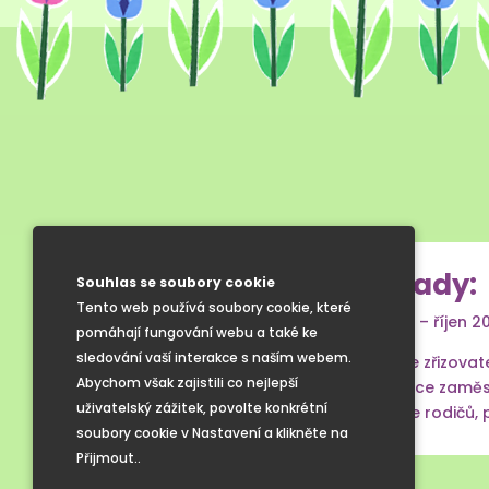
Složení školské rady:
Souhlas se soubory cookie
Tento web používá soubory cookie, které
Ve funkčním období říjen 2024 – říjen 2
pomáhají fungování webu a také ke
sledování vaší interakce s naším webem.
Tomáš Damborský
– zástupce zřizovate
Abychom však zajistili co nejlepší
Mgr. Petra Havlíková
– zástupce zaměst
uživatelský zážitek, povolte konkrétní
Ing. Michal Herůfek
– zástupce rodičů, 
soubory cookie v Nastavení a klikněte na
Přijmout..