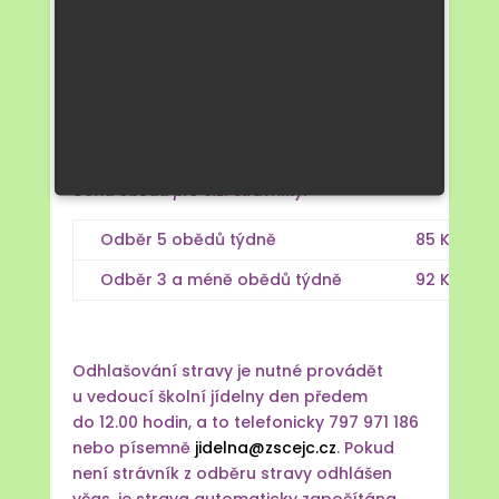
Číslo účtu: 35-1446328339/0800
Dny výběru hotovosti jsou oznamovány
strávníkům předem vyvěšením informace
na dveřích ŠJ MŠ i ZŠ.
Cena oběda pro cizí strávníky:
Odběr 5 obědů týdně
85 Kč/por
Odběr 3 a méně obědů týdně
92 Kč/por
Odhlašování stravy je nutné provádět
u vedoucí školní jídelny den předem
do 12.00 hodin, a to telefonicky 797 971 186
nebo písemně
jidelna@zscejc.cz
. Pokud
není strávník z odběru stravy odhlášen