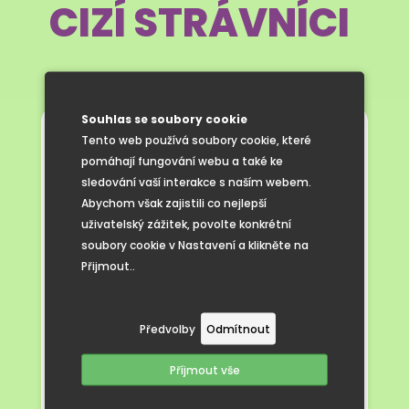
CIZÍ STRÁVNÍCI
Souhlas se soubory cookie
Tento web používá soubory cookie, které
Zájemci o odběr obědů pro cizí strávníky
pomáhají fungování webu a také ke
musí vyplnit přihlášku ke stravování, kterou
sledování vaší interakce s naším webem.
osobně předají vedoucí školní jídelny.
Abychom však zajistili co nejlepší
Zájemci o tyto obědy musí mít dvoje
uživatelský zážitek, povolte konkrétní
jídlonosiče na výměnu.
soubory cookie v Nastavení a klikněte na
Přihláška ke stravování je ke stažení
Přijmout..
na
www.zscejc.cz
v sekci
Školní
jídelna/Formuláře
ke stažení nebo je
možné ji vyzvednout u vedoucí školní
Předvolby
Odmítnout
jídelny.
Jakékoliv změny týkající se stravování
Příjmout vše
hlaste prosím přímo vedoucí školní jídelny
mailem na
jidelna@zscejc.cz
nebo