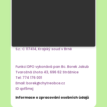
Kontaktní údaje na Pověřence pro
ochranu osobních údajů:
Chytré obce s.r.o.
Č.p. 890, 696 71 Blatnice pod Svatým
Antonínkem
IČ: 09149694
ID fm36ats
S.z.: C 117414, Krajský soud v Brně
Funkci DPO vykonává pan Bc. Borek Jakub
Tvarožná Lhota 43, 696 62 Strážnice
Tel: 774 176 001
Email: borek@chytreobce.cz
ID qxt5mxj
Informace o zpracování osobních údajů