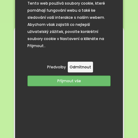
údajů
Tento web používá soubory cookie, které
pomáhají fungování webu a také ke
sledování vaší interakce s naším webem.
Abychom však zajistili co nejlepší
uživatelský zážitek, povolte konkrétní
Jakožto správci osobních údajů dle
soubory cookie v Nastavení a klikněte na
nařízení č. 2016/679, obecného nařízení
Přijmout..
o ochraně osobních údajů (dále jen
„GDPR“), v rámci své činnosti
zpracováváme osobní údaje žáků/dětí,
Předvolby
Odmítnout
jejich zákonných zástupců, zaměstnanců
a případně i dalších osob.
Příjmout vše
Kontaktní údaje správce:
Základní škola a Mateřská škola Čejč,
okres Hodonín, příspěvková organizace
IČO: 71005471
Sídlo: 696 14 Čejč 201