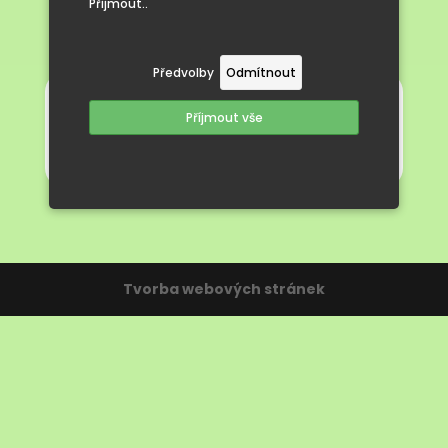
Přijmout..
Předvolby
Odmítnout
Zápisní lístek
Příjmout vše
Odhlašovací lístek
Tvorba webových stránek