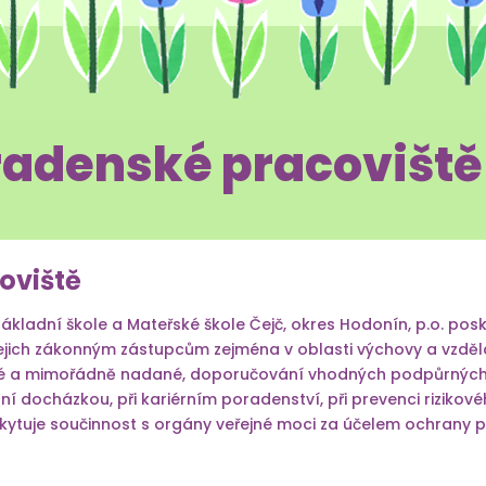
radenské pracoviště
oviště
Základní škole a Mateřské škole Čejč, okres Hodonín, p.o. po
ich zákonným zástupcům zejména v oblasti výchovy a vzdělá
né a mimořádně nadané, doporučování vhodných podpůrných o
lní docházkou, při kariérním poradenství, při prevenci rizikov
tuje součinnost s orgány veřejné moci za účelem ochrany pr