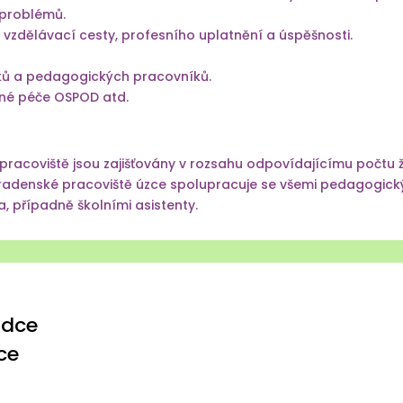
 problémů.
 vzdělávací cesty, profesního uplatnění a úspěšnosti.
ků a pedagogických pracovníků.
ovné péče OSPOD atd.
racoviště jsou zajišťovány v rozsahu odpovídajícímu počtu 
adenské pracoviště úzce spolupracuje se všemi pedagogickými 
a, případně školními asistenty.
adce
ce