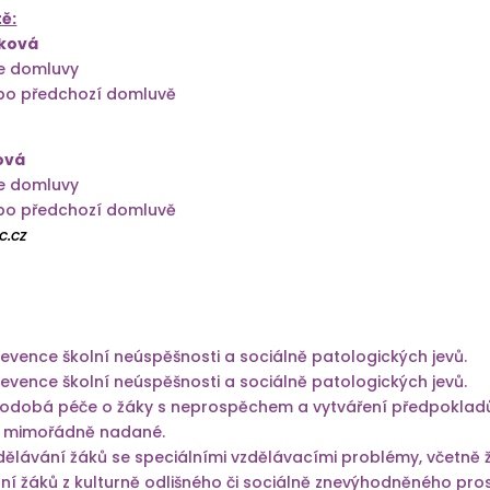
ě:
íková
le domluvy
v po předchozí domluvě
ová
le domluvy
v po předchozí domluvě
c.cz
vence školní neúspěšnosti a sociálně patologických jevů.
vence školní neúspěšnosti a sociálně patologických jevů.
hodobá péče o žáky s neprospěchem a vytváření předpokladů 
a mimořádně nadané.
zdělávání žáků se speciálními vzdělávacími problémy, včetně ž
í žáků z kulturně odlišného či sociálně znevýhodněného pros