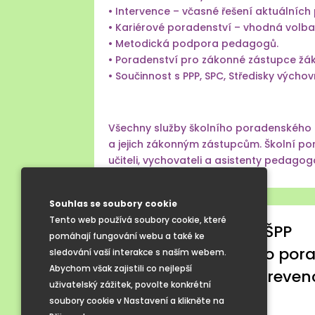
• Intervence – včasné řešení aktuálních
• Kariérové poradenství – vhodná volba
• Metodická podpora pedagogů.
• Poradenství pro zákonné zástupce žá
• Součinnost s PPP, SPC, Středisky vých
Všechny služby školního poradenského p
a jejich zákonným zástupcům. Školní por
učiteli, vychovateli a asistenty pedagog
Souhlas se soubory cookie
Tento web používá soubory cookie, které
Činnosti vedoucího ŠPP
pomáhají fungování webu a také ke
Činnosti výchovného por
sledování vaší interakce s naším webem.
Abychom však zajistili co nejlepší
Činnosti metodika preven
uživatelský zážitek, povolte konkrétní
Užitečné odkazy
soubory cookie v Nastavení a klikněte na