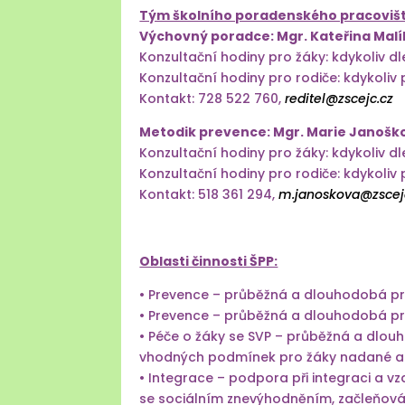
Tým školního poradenského pracovišt
Výchovný poradce: Mgr. Kateřina Mal
Konzultační hodiny pro žáky: kdykoliv d
Konzultační hodiny pro rodiče: kdykoli
Kontakt: 728 522 760,
reditel@zscejc.cz
Metodik prevence: Mgr. Marie Janošk
Konzultační hodiny pro žáky: kdykoliv d
Konzultační hodiny pro rodiče: kdykoli
Kontakt: 518 361 294,
m.janoskova@zscej
Oblasti činnosti ŠPP:
• Prevence – průběžná a dlouhodobá pre
• Prevence – průběžná a dlouhodobá pre
• Péče o žáky se SVP – průběžná a dlou
vhodných podmínek pro žáky nadané 
• Integrace – podpora při integraci a v
se sociálním znevýhodněním, začleňován