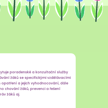
skytuje poradenské a konzultační služby
vání žáků se specifickými vzdělávacími
patření a jejich vyhodnocování, dále
ého chování žáků, prevenci a řešení
áv žáků aj.