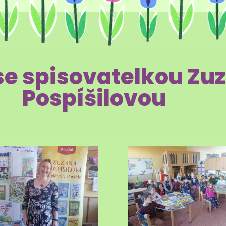
se spisovatelkou Zu
Pospíšilovou