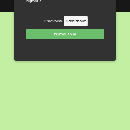
Přijmout..
Tvorba webových stránek
Předvolby
Odmítnout
Příjmout vše