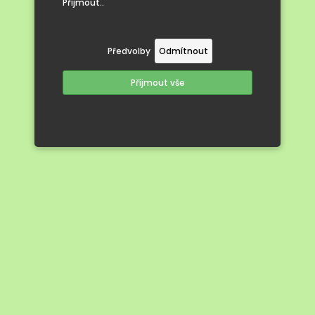
Přijmout..
Předvolby
Odmítnout
Příjmout vše