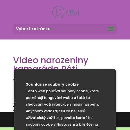
Vyberte stránku
Video narozeniny
kamaráda Péti
autor:
administrator
|
Dub 16, 2025
|
Nezařazené
Souhlas se soubory cookie
Tento web používá soubory cookie, které
pomáhají fungování webu a také ke
Narozeniny kamaráda Péti –
sledování vaší interakce s naším webem.
videoukázka
Abychom však zajistili co nejlepší
uživatelský zážitek, povolte konkrétní
Tvorba webových stránek
soubory cookie v Nastavení a klikněte na