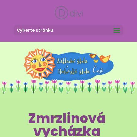
Vyberte stránku
Zmrzlinová
vycházka