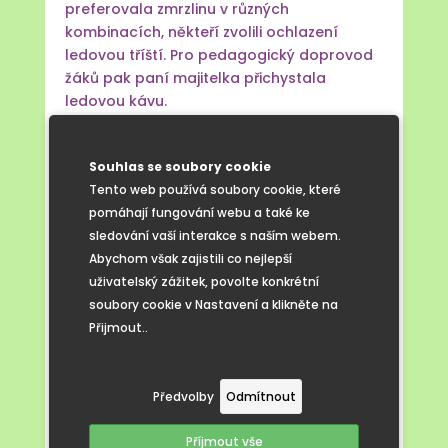
preferovala zmrzlinu v různých
kombinacích, někteří zvolili ochlazení
ledovou tříští. Pro pedagogický doprovod
žáků pak paní majitelka přichystala
ledovou kávu.
Děkujeme tímto Retro cukrárně
za příjemné posezení a sladkou odměnu
Souhlas se soubory cookie
a naše žáky chválíme za úctyhodný
Tento web používá soubory cookie, které
turistický výkon.
pomáhají fungování webu a také ke
sledování vaší interakce s naším webem.
Abychom však zajistili co nejlepší
uživatelský zážitek, povolte konkrétní
soubory cookie v Nastavení a klikněte na
Přijmout..
Předvolby
Odmítnout
Příjmout vše