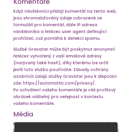
Komentáře
Když návštěvníci přidají komentář na tento web,
jsou shromažďovány údaje zobrazené ve
formuláři pro komentář, dále IP adresa
návštěvníka a řetězec user agent definující
prohlížeč, což pomáhá k detekci spamu.
Službě Gravatar může být poskytnut anonymní
řetězec vytvořený z vaší emailové adresy
(nazývaný také hash), díky kterému lze určit
jestli tuto službu používáte. Zásady ochrany
osobních údajů služby Gravatar jsou k dispozici
zde: https://automattic.com/privacy/.
Po schválení vašeho komentáře je váš profilový
obrázek viditelný pro veřejnost v kontextu
vašeho komentáře.
Média
Pokud nahráváte obrázky na tento web, měli
byste se vyhnout nahrávání obrázků s vloženými