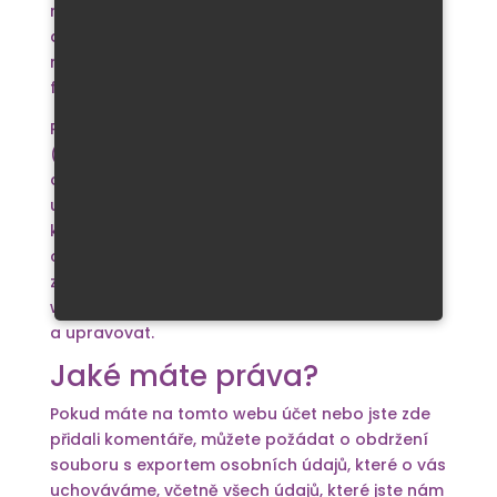
neurčitou. Údaje jsou uchovávány za účelem
automatického rozpoznání a schválení všech
následných komentářů, místo jejich držení ve
frontě moderování.
Pro uživatele, kteří se registrují na tomto webu
(pokud mají tuto možnost), ukládáme také
osobní údaje, které uvádějí ve svém
uživatelském profilu. Všichni uživatelé mohou
kdykoliv vidět, upravovat nebo smazat své
osobní údaje (s výjimkou toho, že nemohou
změnit své uživatelské jméno). Administrátoři
webu mohou také tyto informace zobrazit
a upravovat.
Jaké máte práva?
Pokud máte na tomto webu účet nebo jste zde
přidali komentáře, můžete požádat o obdržení
souboru s exportem osobních údajů, které o vás
uchováváme, včetně všech údajů, které jste nám