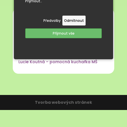
Přijmout..
Lenka Malá – vedoucí školní jídelny
Předvolby
Odmítnout
Iveta Němečková – kuchařka ZŠ
Příjmout vše
Renata Kamenská – pomocná kuchařka ZŠ
Barbora Bravencová – kuchařka MŠ
Lucie Koutná – pomocná kuchařka MŠ
Tvorba webových stránek