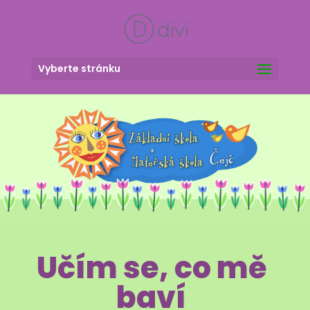
Vyberte stránku
Učím se, co mě
baví