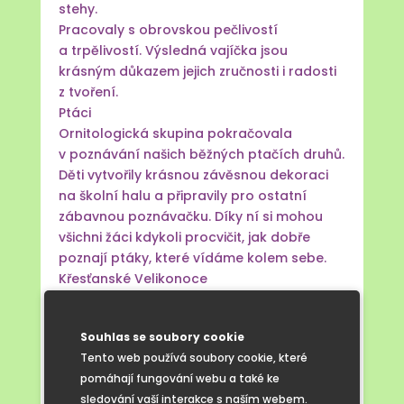
stehy.
Pracovaly s obrovskou pečlivostí
a trpělivostí. Výsledná vajíčka jsou
krásným důkazem jejich zručnosti i radosti
z tvoření.
Ptáci
Ornitologická skupina pokračovala
v poznávání našich běžných ptačích druhů.
Děti vytvořily krásnou závěsnou dekoraci
na školní halu a připravily pro ostatní
zábavnou poznávačku. Díky ní si mohou
všichni žáci kdykoli procvičit, jak dobře
poznají ptáky, které vídáme kolem sebe.
Křesťanské Velikonoce
Tato skupina se věnovala Velikonocům
z pohledu křesťanské tradice. Žáci
Souhlas se soubory cookie
se seznámili s příběhem pašijového týdne –
Tento web používá soubory cookie, které
od Květné neděle přes Zelený čtvrtek
pomáhají fungování webu a také ke
a Velký pátek až po radost Velikonoční
sledování vaší interakce s naším webem.
neděle.