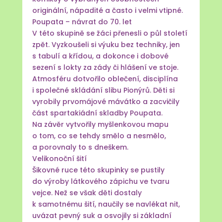
originální, nápadité a často i velmi vtipné.
Poupata – návrat do 70. let
V této skupině se žáci přenesli o půl století
zpět. Vyzkoušeli si výuku bez techniky, jen
s tabulí a křídou, a dokonce i dobové
sezení s lokty za zády či hlášení ve stoje.
Atmosféru dotvořilo oblečení, disciplína
i společné skládání slibu Pionýrů. Děti si
vyrobily prvomájové mávátko a zacvičily
část spartakiádní skladby Poupata.
Na závěr vytvořily myšlenkovou mapu
o tom, co se tehdy smělo a nesmělo,
a porovnaly to s dneškem.
Velikonoční šití
Šikovné ruce této skupinky se pustily
do výroby látkového zápichu ve tvaru
vejce. Než se však děti dostaly
k samotnému šití, naučily se navlékat nit,
uvázat pevný suk a osvojily si základní