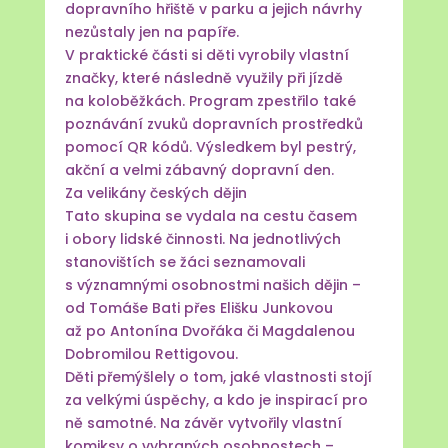
dopravního hřiště v parku a jejich návrhy
nezůstaly jen na papíře.
V praktické části si děti vyrobily vlastní
značky, které následně využily při jízdě
na koloběžkách. Program zpestřilo také
poznávání zvuků dopravních prostředků
pomocí QR kódů. Výsledkem byl pestrý,
akční a velmi zábavný dopravní den.
Za velikány českých dějin
Tato skupina se vydala na cestu časem
i obory lidské činnosti. Na jednotlivých
stanovištích se žáci seznamovali
s významnými osobnostmi našich dějin –
od Tomáše Bati přes Elišku Junkovou
až po Antonína Dvořáka či Magdalenou
Dobromilou Rettigovou.
Děti přemýšlely o tom, jaké vlastnosti stojí
za velkými úspěchy, a kdo je inspirací pro
ně samotné. Na závěr vytvořily vlastní
komiksy o vybraných osobnostech –