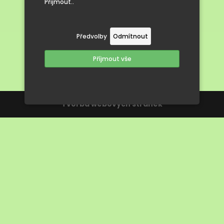
Přijmout..
Předvolby
Odmítnout
Příjmout vše
Tvorba webových stránek