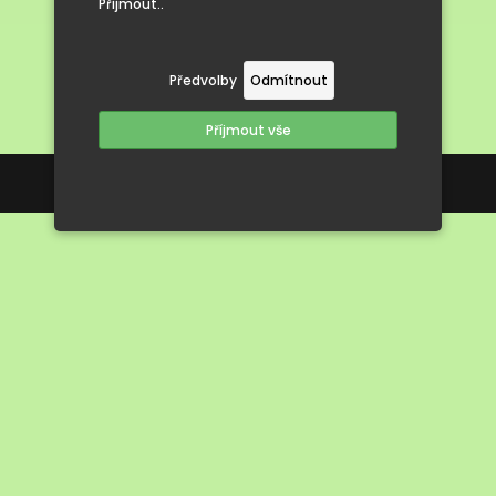
Přijmout..
Předvolby
Odmítnout
Příjmout vše
Tvorba webových stránek