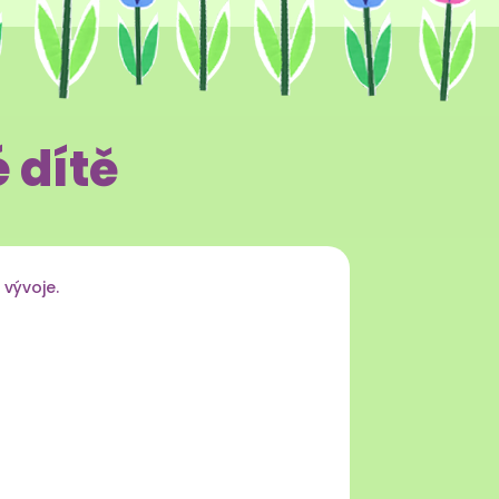
 dítě
vývoje.