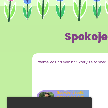
Spokoje
Zveme Vás na seminář, který se zabývá 