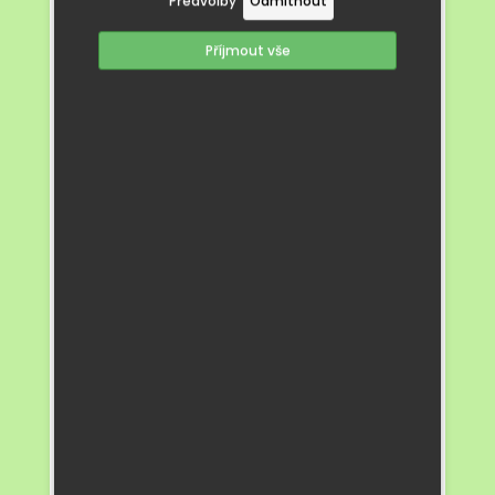
Předvolby
Odmítnout
nejen vykouzlila úsměv na tváři, ale zároveň
nenásilnou formou připomněla důležitost
Příjmout vše
zodpovědnosti, důvěry a dodržování
pravidel.
Divadelní představení se dětem velmi líbilo
a ze školky si odnášely spoustu zážitků,
písničku v hlavě a možná i malé zamyšlení
nad tím, proč je dobré držet slovo.