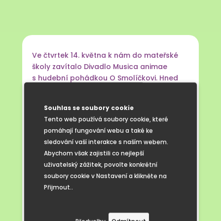
Ve čtvrtek 14. května k nám do mateřské
školy zavítalo Divadlo Musica animae
s hudební pohádkou O Smolíčkovi. Hned
na začátku dostaly děti důležitý úkol –
pozorně počítat, kolikrát Smolíček poruší
Souhlas se soubory cookie
dané slovo.
Tento web používá soubory cookie, které
Jeden herec a dvě herečky vtáhli děti
pomáhají fungování webu a také ke
okamžitě do děje. Smích se střídal
sledování vaší interakce s naším webem.
s napětím a děti po celou dobu živě
Abychom však zajistili co nejlepší
reagovaly na to, co se na jevišti
uživatelský zážitek, povolte konkrétní
odehrávalo.
soubory cookie v Nastavení a klikněte na
Během pohádky se děti naučily také
Přijmout..
veselou písničku o tom, že domluva a dané
slovo platí. A že když člověk slib poruší,
nese to své následky. Pohádka tak dětem