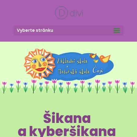
Vyberte stránku
Šikana
a kyberšikana