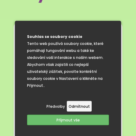
Ve středu 17. září proběhl na naší škole
Souhlas se soubory cookie
program primární prevence zaměřený
Tento web používá soubory cookie, které
na téma šikany a kyberšikany, který vedli
pomáhají fungování webu a také ke
odborní psychoterapeuti z Charity
sledování vaší interakce s naším webem.
Hodonín. Program byl určen pro žáky 2. a 5.
Abychom však zajistili co nejlepší
třídy a měl za cíl nejen informovat, ale
uživatelský zážitek, povolte konkrétní
především vést děti k zamyšlení nad tím,
soubory cookie v Nastavení a klikněte na
jak se chovat k sobě navzájem
Přijmout..
s respektem a empatií.
V úvodu programu se žáci zaměřili
Předvolby
Odmítnout
na poznávání vlastních dobrých
vlastností. Uvědomili si, co je na nich
Příjmout vše
jedinečné a co mohou nabídnout druhým.
Následně se společně zamýšleli nad tím,