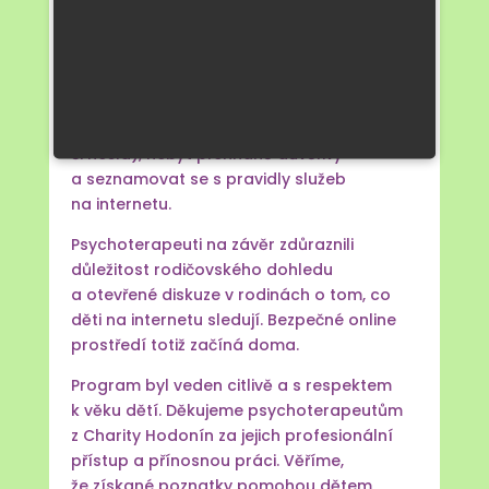
prostředí vymkne kontrole. Zazněla
i důležitá informace o tom, jak se bránit
kyberšikaně. Je potřeba respektovat
ostatní ve skutečném i virtuálním světě,
nesdělovat citlivé informace (osobní
údaje, kontakty, osobní fotografie
či hesla), nebýt přehnaně důvěřivý
a seznamovat se s pravidly služeb
na internetu.
Psychoterapeuti na závěr zdůraznili
důležitost rodičovského dohledu
a otevřené diskuze v rodinách o tom, co
děti na internetu sledují. Bezpečné online
prostředí totiž začíná doma.
Program byl veden citlivě a s respektem
k věku dětí. Děkujeme psychoterapeutům
z Charity Hodonín za jejich profesionální
přístup a přínosnou práci. Věříme,
že získané poznatky pomohou dětem