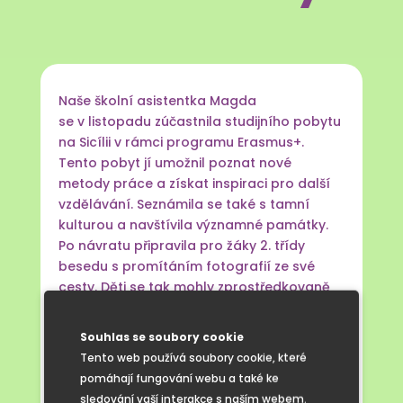
Naše školní asistentka Magda
se v listopadu zúčastnila studijního pobytu
na Sicílii v rámci programu Erasmus+.
Tento pobyt jí umožnil poznat nové
metody práce a získat inspiraci pro další
vzdělávání. Seznámila se také s tamní
kulturou a navštívila významné památky.
Po návratu připravila pro žáky 2. třídy
besedu s promítáním fotografií ze své
cesty. Děti se tak mohly zprostředkovaně
podívat na sopku Etnu, dovědět
se o typických sicilských pokrmech nebo si
Souhlas se soubory cookie
prohlédnout tamní přírodní zajímavosti.
Tento web používá soubory cookie, které
Žáci poznali novou zemi, její kulturu
pomáhají fungování webu a také ke
a tradice. Povídání nám také ukázalo, jak
sledování vaší interakce s naším webem.