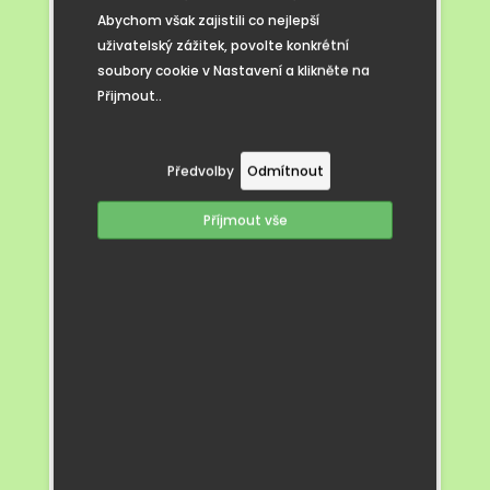
důležité je umět cizí jazyk a že vzdělávání
Abychom však zajistili co nejlepší
může vést k novým zkušenostem
uživatelský zážitek, povolte konkrétní
a dobrodružstvím.
soubory cookie v Nastavení a klikněte na
Přijmout..
Předvolby
Odmítnout
Příjmout vše