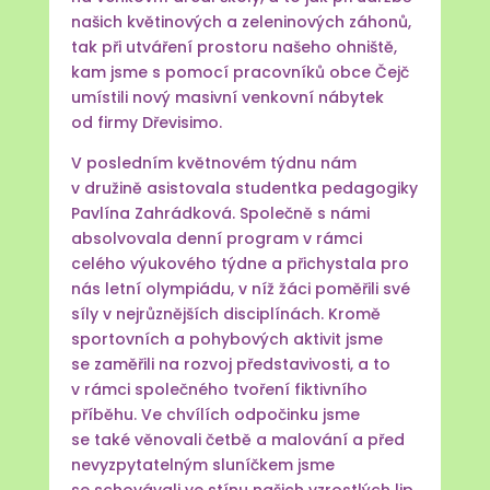
našich květinových a zeleninových záhonů,
tak při utváření prostoru našeho ohniště,
kam jsme s pomocí pracovníků obce Čejč
umístili nový masivní venkovní nábytek
od firmy Dřevisimo.
V posledním květnovém týdnu nám
v družině asistovala studentka pedagogiky
Pavlína Zahrádková. Společně s námi
absolvovala denní program v rámci
celého výukového týdne a přichystala pro
nás letní olympiádu, v níž žáci poměřili své
síly v nejrůznějších disciplínách. Kromě
sportovních a pohybových aktivit jsme
se zaměřili na rozvoj představivosti, a to
v rámci společného tvoření fiktivního
příběhu. Ve chvílích odpočinku jsme
se také věnovali četbě a malování a před
nevyzpytatelným sluníčkem jsme