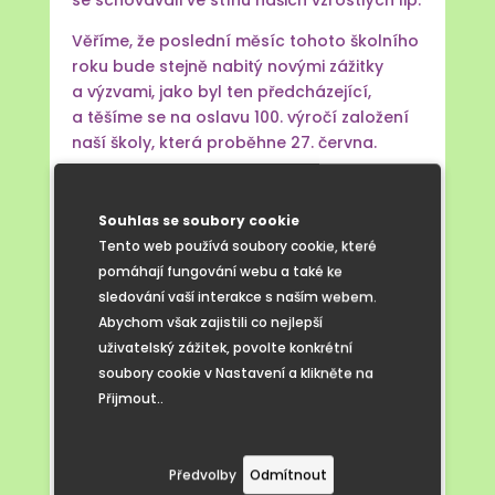
se schovávali ve stínu našich vzrostlých lip.
Věříme, že poslední měsíc tohoto školního
roku bude stejně nabitý novými zážitky
a výzvami, jako byl ten předcházející,
a těšíme se na oslavu 100. výročí založení
naší školy, která proběhne 27. června.
Souhlas se soubory cookie
Tento web používá soubory cookie, které
pomáhají fungování webu a také ke
sledování vaší interakce s naším webem.
Abychom však zajistili co nejlepší
uživatelský zážitek, povolte konkrétní
soubory cookie v Nastavení a klikněte na
Přijmout..
Předvolby
Odmítnout