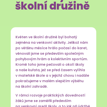
školní družině
Květen ve školní družině byl bohatý
zejména na venkovní aktivity. Jelikož nám
po většinu měsíce hrálo počasí do karet,
věnovali jsme se především společným
pohybovým hrám a kolektivním sportům.
Kromě toho jsme pečovali o okolí školy
a naše kuřata, jež se před časem vylíhla
v mateřské škole a v jejichž chovu i nadále
pokračujeme v malém slepičím výběhu
na školní zahradě.
V rámci rozvoje praktických dovedností
žáků jsme se zaměřili především
na venkovní areál školy, a to jak při údržbě