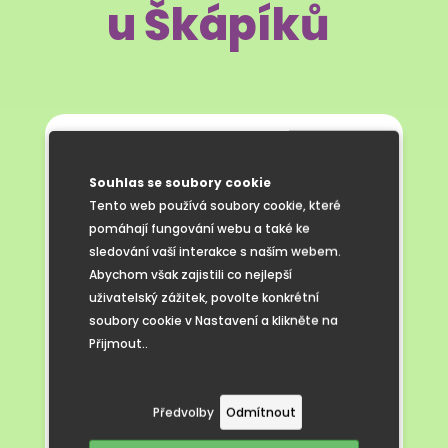
u Škápíků
Slunečné středeční odpoledne 9. dubna
jsme se školní družinou strávili u Škápíků.
Souhlas se soubory cookie
Děti si prohlédly růžičky, jezírko a dostaly
Tento web používá soubory cookie, které
od paní Škápíkové malý dáreček.
pomáhají fungování webu a také ke
sledování vaší interakce s naším webem.
Abychom však zajistili co nejlepší
uživatelský zážitek, povolte konkrétní
soubory cookie v Nastavení a klikněte na
Přijmout..
Předvolby
Odmítnout