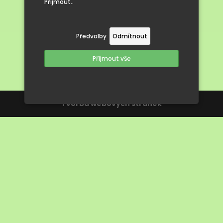
Přijmout..
Předvolby
Odmítnout
Příjmout vše
Tvorba webových stránek