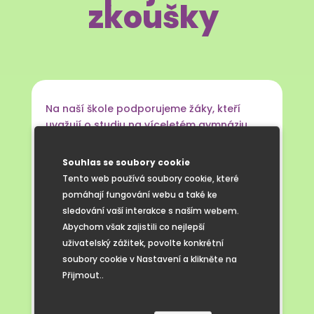
zkoušky
Na naší škole podporujeme žáky, kteří
uvažují o studiu na víceletém gymnáziu.
Pro páťáky jsme letos poprvé otevřeli
přípravný kroužek zaměřený na rozvoj
Souhlas se soubory cookie
dovedností potřebných k úspěšnému
Tento web používá soubory cookie, které
zvládnutí přijímacích zkoušek.
pomáhají fungování webu a také ke
Každý týden se děti setkávají v menší
sledování vaší interakce s naším webem.
skupině, kde mají prostor procvičovat
Abychom však zajistili co nejlepší
klíčové oblasti z českého jazyka
uživatelský zážitek, povolte konkrétní
i matematiky, řešit typové úlohy a učit
soubory cookie v Nastavení a klikněte na
se strategie, které jim pomohou při práci
Přijmout..
s testem. Součástí setkání je také rozvoj
logického myšlení, práce s textem