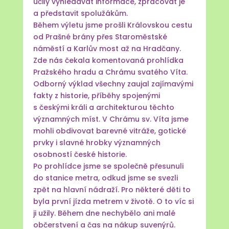
učily vyhledávat informace, zpracovat je
a představit spolužákům.
Během výletu jsme prošli Královskou cestu
od Prašné brány přes Staroměstské
náměstí a Karlův most až na Hradčany.
Zde nás čekala komentovaná prohlídka
Pražského hradu a Chrámu svatého Víta.
Odborný výklad všechny zaujal zajímavými
fakty z historie, příběhy spojenými
s českými králi a architekturou těchto
významných míst. V Chrámu sv. Víta jsme
mohli obdivovat barevné vitráže, gotické
prvky i slavné hrobky významných
osobností české historie.
Po prohlídce jsme se společně přesunuli
do stanice metra, odkud jsme se svezli
zpět na hlavní nádraží. Pro některé děti to
byla první jízda metrem v životě. O to víc si
ji užily. Během dne nechybělo ani malé
občerstvení a čas na nákup suvenýrů.