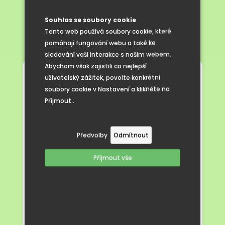
- ŘÍJEN
Souhlas se soubory cookie
Tento web používá soubory cookie, které
pomáhají fungování webu a také ke
sledování vaší interakce s naším webem.
Abychom však zajistili co nejlepší
Pojďte s námi nahlédnout, co nás ve školní
uživatelský zážitek, povolte konkrétní
družině čeká v měsíci říjnu.
soubory cookie v Nastavení a klikněte na
Přijmout..
Předvolby
Odmítnout
Příjmout vše