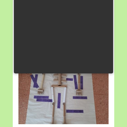
by příště udělaly jinak. Diskutovaly i o roli
vedoucího skupiny a ocenily jeho
organizační schopnosti.
Žáci si zopakovali stavbu lidského těla
a uvědomili si význam upcyklace —
přeměny běžného odpadu v nové, kreativní
dílo. Hodina tak byla nejen poučná, ale
i zábavná.