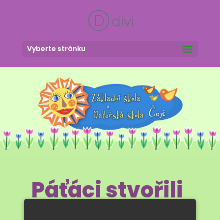
Vyberte stránku
Páťáci stvořili
člověka