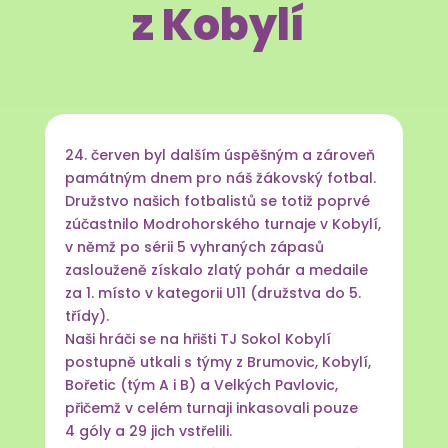
z Kobylí
24. červen byl dalším úspěšným a zároveň
památným dnem pro náš žákovský fotbal.
Družstvo našich fotbalistů se totiž poprvé
zúčastnilo Modrohorského turnaje v Kobylí,
v němž po sérii 5 vyhraných zápasů
zaslouženě získalo zlatý pohár a medaile
za 1. místo v kategorii U11 (družstva do 5.
třídy).
Naši hráči se na hřišti TJ Sokol Kobylí
postupně utkali s týmy z Brumovic, Kobylí,
Bořetic (tým A i B) a Velkých Pavlovic,
přičemž v celém turnaji inkasovali pouze
4 góly a 29 jich vstřelili.