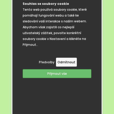
Stejně velký dík patří také pořadatelům
Souhlas se soubory cookie
Modrohorského turnaje za pozvání
Tento web používá soubory cookie, které
do obce Kobylí, za zajištění kvalitního
pomáhají fungování webu a také ke
a příjemného zázemí pro všechny týmy
sledování vaší interakce s naším webem.
a rovněž za to, že se žáci napříč školami
Abychom však zajistili co nejlepší
a naším regionem mohou společně
uživatelský zážitek, povolte konkrétní
věnovat tomu, co milují.
soubory cookie v Nastavení a klikněte na
Přijmout..
Předvolby
Odmítnout
Příjmout vše