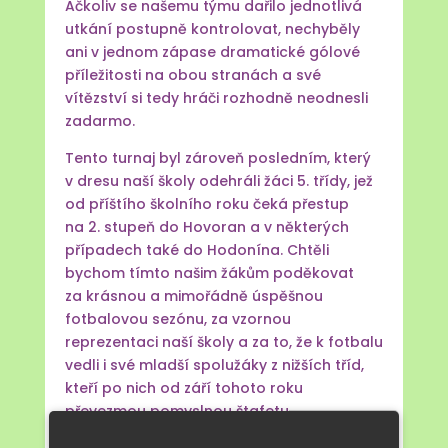
Ačkoliv se našemu týmu dařilo jednotlivá
utkání postupně kontrolovat, nechyběly
ani v jednom zápase dramatické gólové
příležitosti na obou stranách a své
vítězství si tedy hráči rozhodně neodnesli
zadarmo.
Tento turnaj byl zároveň posledním, který
v dresu naší školy odehráli žáci 5. třídy, jež
od příštího školního roku čeká přestup
na 2. stupeň do Hovoran a v některých
případech také do Hodonína. Chtěli
bychom tímto našim žákům poděkovat
za krásnou a mimořádně úspěšnou
fotbalovou sezónu, za vzornou
reprezentaci naší školy a za to, že k fotbalu
vedli i své mladší spolužáky z nižších tříd,
kteří po nich od září tohoto roku
převezmou pomyslnou štafetu.