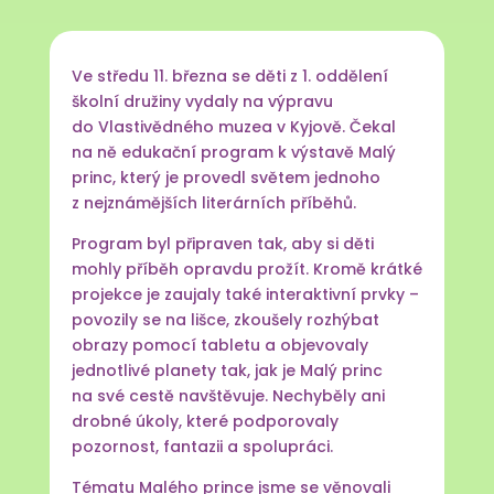
Ve středu 11. března se děti z 1. oddělení
školní družiny vydaly na výpravu
do Vlastivědného muzea v Kyjově. Čekal
na ně edukační program k výstavě Malý
princ, který je provedl světem jednoho
z nejznámějších literárních příběhů.
Program byl připraven tak, aby si děti
mohly příběh opravdu prožít. Kromě krátké
projekce je zaujaly také interaktivní prvky –
povozily se na lišce, zkoušely rozhýbat
obrazy pomocí tabletu a objevovaly
jednotlivé planety tak, jak je Malý princ
na své cestě navštěvuje. Nechyběly ani
drobné úkoly, které podporovaly
pozornost, fantazii a spolupráci.
Tématu Malého prince jsme se věnovali