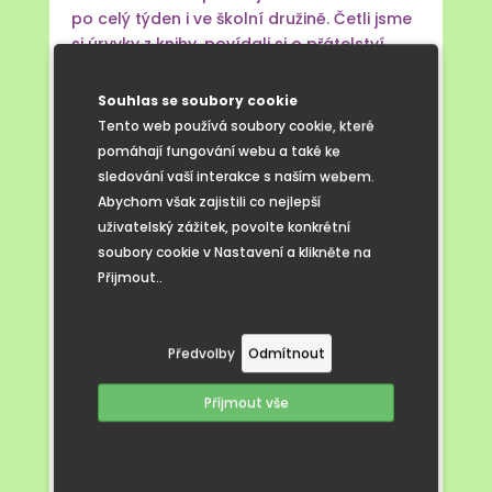
po celý týden i ve školní družině. Četli jsme
si úryvky z knihy, povídali si o přátelství
a odpovědnosti a v parku kreslili křídami
obrázky inspirované příběhem. Díky tomu
Souhlas se soubory cookie
nebyla pro žáky návštěva výstavy jen
Tento web používá soubory cookie, které
jednorázovým zážitkem, ale krásným
pomáhají fungování webu a také ke
vyvrcholením celotýdenního objevování.
sledování vaší interakce s naším webem.
Abychom však zajistili co nejlepší
uživatelský zážitek, povolte konkrétní
soubory cookie v Nastavení a klikněte na
Přijmout..
Předvolby
Odmítnout
Příjmout vše