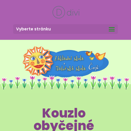
Vyberte stránku
Kouzlo
obyčejné