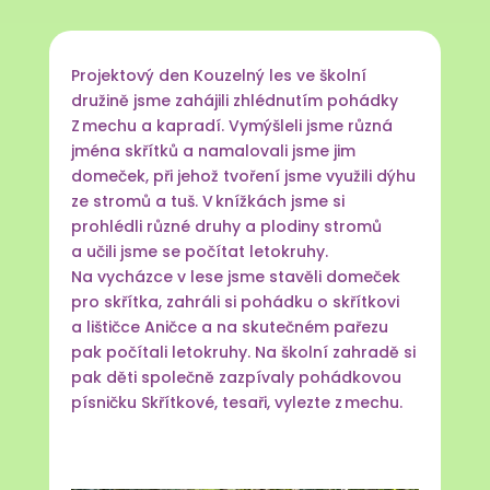
Projektový den Kouzelný les ve školní
družině jsme zahájili zhlédnutím pohádky
Z mechu a kapradí. Vymýšleli jsme různá
jména skřítků a namalovali jsme jim
domeček, při jehož tvoření jsme využili dýhu
ze stromů a tuš. V knížkách jsme si
prohlédli různé druhy a plodiny stromů
a učili jsme se počítat letokruhy.
Na vycházce v lese jsme stavěli domeček
pro skřítka, zahráli si pohádku o skřítkovi
a lištičce Aničce a na skutečném pařezu
pak počítali letokruhy. Na školní zahradě si
pak děti společně zazpívaly pohádkovou
písničku Skřítkové, tesaři, vylezte z mechu.