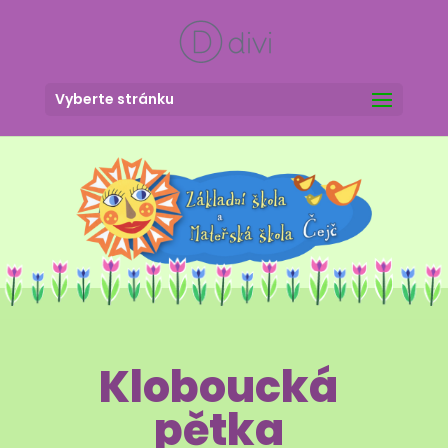
Vyberte stránku
Kloboucká
pětka