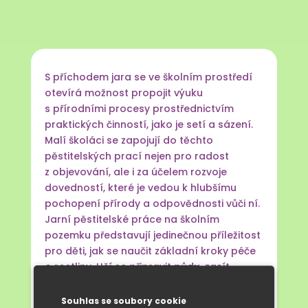
S příchodem jara se ve školním prostředí
otevírá možnost propojit výuku
s přírodními procesy prostřednictvím
praktických činností, jako je setí a sázení.
Malí školáci se zapojují do těchto
pěstitelských prací nejen pro radost
z objevování, ale i za účelem rozvoje
dovedností, které je vedou k hlubšímu
pochopení přírody a odpovědnosti vůči ní.
Jarní pěstitelské práce na školním
pozemku představují jedinečnou příležitost
pro děti, jak se naučit základní kroky péče
o rostliny. Učí se připravit půdu, zasít
semínka a zasadit malé rostlinky,
pravidelně zalévat a sledovat růst rostlin.
Souhlas se soubory cookie