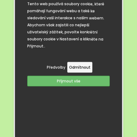
Zjišťují, že bez pletí a údržby záhonku
Tento web používá soubory cookie, které
se rostlinám nebude dařit. Tyto aktivity je
pomáhají fungování webu a také ke
vedou k trpělivosti, pečlivosti a pocitu
sledování vaší interakce s naším webem.
odpovědnosti za výsledek své práce. Navíc
Abychom však zajistili co nejlepší
si děti přirozeně osvojí principy ekologie –
uživatelský zážitek, povolte konkrétní
poznávají koloběh přírody, význam půdy
soubory cookie v Nastavení a klikněte na
pro život a potřebu chránit životní
Přijmout..
prostředí.
Praktická práce v zahradě podporuje také
týmovou spolupráci. Skupinové aktivity při
Předvolby
Odmítnout
zakládání záhonů nebo společné zalévání
podněcují vzájemnou pomoc, komunikaci
Příjmout vše
a schopnost řešit problémy. A když první
rostliny vykvetou nebo přinesou plody, děti
zažívají pocit úspěchu, který je motivuje
k dalšímu objevování.
V dnešní době, kdy technologie často
zastíní krásu venkovního světa, je
zahradničení skvělým způsobem, jak
dětem přiblížit krásu přírody. Věříme,