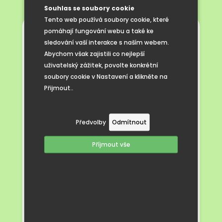
Souhlas se soubory cookie
Tento web používá soubory cookie, které
pomáhají fungování webu a také ke
NAŠE ŠKOLA NABÍZÍ:
sledování vaší interakce s naším webem.
Abychom však zajistili co nejlepší
vzdělávání pro žáky 1. – 5. ročníku
uživatelský zážitek, povolte konkrétní
vstřícnou rodinnou atmosféru
soubory cookie v Nastavení a klikněte na
nízký počet žáků ve třídách umožňující
Přijmout..
individuální přístup a úzké vazby mezi
žáky a pedagogy
dobré mezilidské vztahy a vzájemný
Předvolby
Odmítnout
respekt
Příjmout vše
estetické prostředí v nově
zrekonstruované historické budově
ověřené inovativní vzdělávací metody
a přístupy
nadále se vzdělávající a aktivní
pedagogy