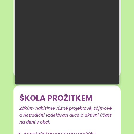
se měnící svět a orientovat se v něm
K POCTIVOSTI
a čestnému jednání
KE SNAZE
o odvedení co nejlepší práce
a dokončení úkolu
K OTEVŘENOSTI
a slušnému vyjadřování
vlastního názoru
K RESPEKTU
odlišností spolužáků
KE SPOLUPRÁCI
a vzájemné důvěře
ŠKOLA PROŽITKEM
Žákům nabízíme různé projektové, zájmové
a netradiční vzdělávací akce a aktivní účast
na dění v obci.
Adaptační program pro prvňáky