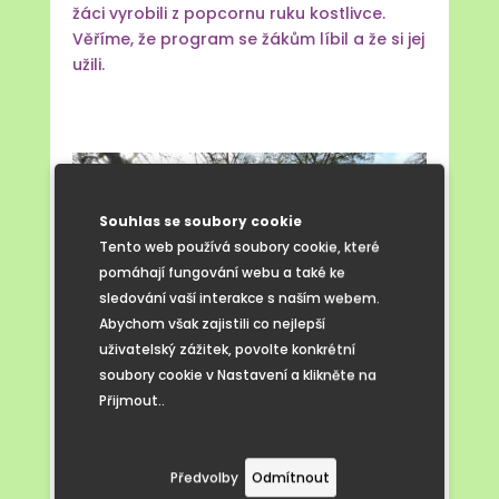
žáci vyrobili z popcornu ruku kostlivce.
Věříme, že program se žákům líbil a že si jej
užili.
Souhlas se soubory cookie
Tento web používá soubory cookie, které
pomáhají fungování webu a také ke
sledování vaší interakce s naším webem.
Abychom však zajistili co nejlepší
uživatelský zážitek, povolte konkrétní
soubory cookie v Nastavení a klikněte na
Přijmout..
Předvolby
Odmítnout