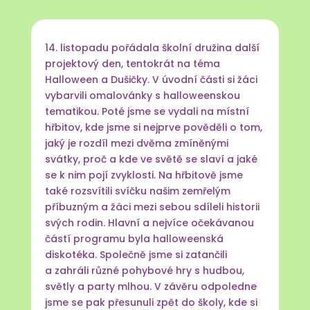
14. listopadu pořádala školní družina další
projektový den, tentokrát na téma
Halloween a Dušičky. V úvodní části si žáci
vybarvili omalovánky s halloweenskou
tematikou. Poté jsme se vydali na místní
hřbitov, kde jsme si nejprve pověděli o tom,
jaký je rozdíl mezi dvěma zmíněnými
svátky, proč a kde ve světě se slaví a jaké
se k nim pojí zvyklosti. Na hřbitově jsme
také rozsvítili svíčku našim zemřelým
příbuzným a žáci mezi sebou sdíleli historii
svých rodin. Hlavní a nejvíce očekávanou
částí programu byla halloweenská
diskotéka. Společně jsme si zatančili
a zahráli různé pohybové hry s hudbou,
světly a party mlhou. V závěru odpoledne
jsme se pak přesunuli zpět do školy, kde si