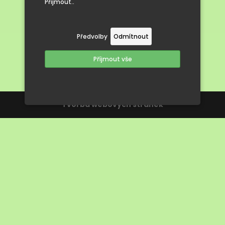
Přijmout..
Předvolby
Odmítnout
Příjmout vše
Tvorba webových stránek