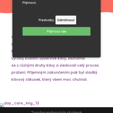
Přijmout..
Předvolby
Odmítnout
Příjmout vše
V pondělí 15. 4. se vypravili žáčci naší 4. a 5. třídy
na malou exkurzi do čejkovické pražírny kávy
Fabrica de café. Zde mohli proniknout do tajů
výroby kvalitní výběrové kávy, seznámili
se s různými druhy kávy a sledovali celý proces
pražení. Příjemným zakončením pak byl sladký
kávový zákusek, který všem moc chutnal.
Tvorba webových stránek