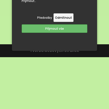
Přijmout..
Předvolby
Odmítnout
Příjmout vše
Tvorba webových stránek