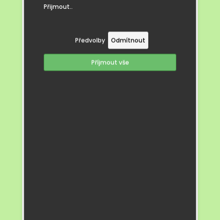
Přijmout..
Předvolby
Odmítnout
Příjmout vše