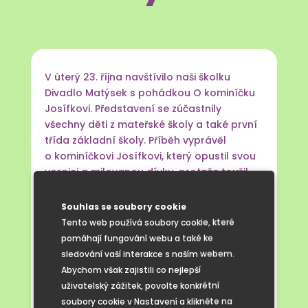
V úterý 23. října navštívilo naši školku
Divadlo Matýsek s pohádkou O kominíčku
Josífkovi. Představení se zúčastnily
všechny děti z mateřské školy a také první
třída základní školy. Příběh vyprávěl
o kominíčkovi Josífkovi, který opustil svou
vesnici a milovanou dívku, protože toužil
po větším bohatství. Zatímco byl pryč, ve
vesnici nikdo nečistil komíny, a tak se zde
Souhlas se soubory cookie
usadil zlý Čoudimil.
Tento web používá soubory cookie, které
Nakonec si Josífek uvědomil, co je v životě
pomáhají fungování webu a také ke
opravdu důležité, vrátil se domů, porazil
sledování vaší interakce s naším webem.
Čoudimila a vše dobře dopadlo. Pohádka
Abychom však zajistili co nejlepší
přinesla nejen zábavu a napětí, ale také
uživatelský zážitek, povolte konkrétní
dětem ukázala důležitost domova a lásky.
soubory cookie v Nastavení a klikněte na