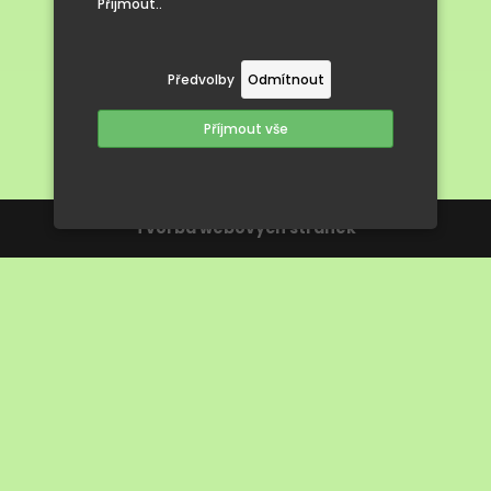
Přijmout..
Předvolby
Odmítnout
Příjmout vše
Tvorba webových stránek