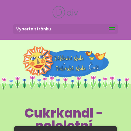
Vyberte stránku
Cukrkandl -
pololetní