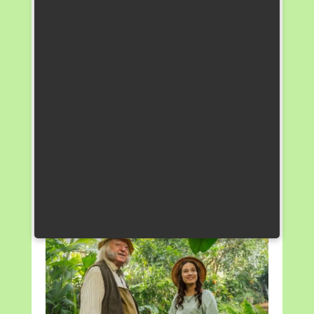
kazům a bolestem zubů, což děti během
projekce dobře pochopily. Příběh zároveň
přináší napětí i humor a dětem ukázal,
že odvaha, poctivost a snaha pomáhat
druhým mají smysl.
Návštěva kina byla pro děti i pedagogy
krásným zážitkem a my věříme,
že podobné akce pomáhají budovat nejen
znalosti, ale i vztahy, které jsou pro školní
život stejně důležité jako známky.