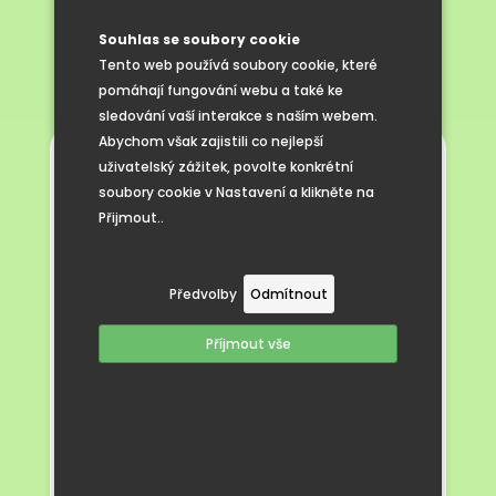
odměna v kině
Souhlas se soubory cookie
Tento web používá soubory cookie, které
pomáhají fungování webu a také ke
sledování vaší interakce s naším webem.
Abychom však zajistili co nejlepší
uživatelský zážitek, povolte konkrétní
Za úspěšné zvládnutí prvního pololetí jsme
soubory cookie v Nastavení a klikněte na
dětem dopřáli zaslouženou odměnu –
Přijmout..
společnou návštěvu kina. Tentokrát jsme
do Hodonína vyrazili na nový český rodinný
film Cukrkandl, který spojuje dobrodružství,
Předvolby
Odmítnout
humor i důležité poselství o zdraví.
Film se odehrává v městečku Medově, kde
Příjmout vše
není všechno tak sladké, jak by se mohlo
na první pohled zdát. Městečko žije
cukrovinkami. A právě nadměrné mlsání
způsobuje dětem i dospělým řadu zubních
potíží. Film tak velmi nenápadně, ale jasně
ukazuje, že přemíra sladkostí vede ke