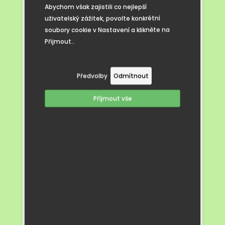
Největší úspěch ale slavilo lesní hřiště –
Abychom však zajistili co nejlepší
lana mezi stromy, pneumatika na laně,
uživatelský zážitek, povolte konkrétní
a jako třešnička na dortu luk a prak! Děti
soubory cookie v Nastavení a klikněte na
se vrhaly do aktivit s nadšením sobě
Přijmout..
vlastním.
Za zmínku rozhodně stojí i jedna zásadní
premiéra. Pro mnohé děti to byla jejich
Předvolby
Odmítnout
úplně první zkušenost s kadibudkou.
A zvládly to statečně!
Příjmout vše
Výlet krásně shrnula jedna dívka z Veverek
slovy: „Tak tohle je můj život. Moc se mi tu
líbí.“