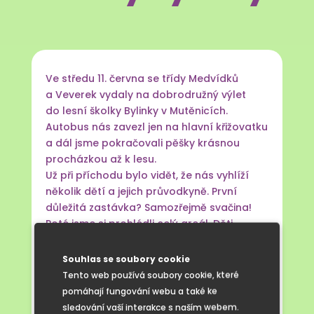
Ve středu 11. června se třídy Medvídků
a Veverek vydaly na dobrodružný výlet
do lesní školky Bylinky v Mutěnicích.
Autobus nás zavezl jen na hlavní křižovatku
a dál jsme pokračovali pěšky krásnou
procházkou až k lesu.
Už při příchodu bylo vidět, že nás vyhlíží
několik dětí a jejich průvodkyně. První
důležitá zastávka? Samozřejmě svačina!
Poté jsme si prohlédli celý areál. Děti
nadchla hlavně jurta (nové slovo do jejich
slovní zásoby) a pak už hurá ke zvířátkům.
Souhlas se soubory cookie
Kozy, slepice, králík i morčata se stali
Tento web používá soubory cookie, které
objektem radostného krmení, hlazení,
pomáhají fungování webu a také ke
a dokonce i venčení.
sledování vaší interakce s naším webem.